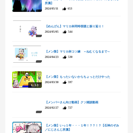
所属】
2024/05/11
653
【めんげん】マリカ杯同時視聴と振り返り！
2024/05/05
544
【メン限】マリカ杯コソ練 ～ねむくなるまで～
2024/04/23
530
【メン限】もったいないからちょっとだけやった
2024/03/30
597
6:53
【メンバーさん向け動画】クソ雑談動画
2024/02/27
727
【メン限】いっ１年・・・１年！？？！？【石神のぞみ
／にじさんじ所属】