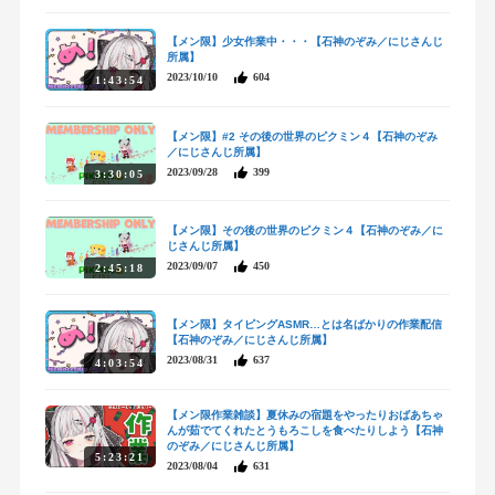
【メン限】少女作業中・・・【石神のぞみ／にじさんじ
所属】
2023/10/10
604
1:43:54
【メン限】#2 その後の世界のピクミン４【石神のぞみ
／にじさんじ所属】
2023/09/28
399
3:30:05
【メン限】その後の世界のピクミン４【石神のぞみ／に
じさんじ所属】
2023/09/07
450
2:45:18
【メン限】タイピングASMR…とは名ばかりの作業配信
【石神のぞみ／にじさんじ所属】
2023/08/31
637
4:03:54
【メン限作業雑談】夏休みの宿題をやったりおばあちゃ
んが茹でてくれたとうもろこしを食べたりしよう【石神
のぞみ／にじさんじ所属】
5:23:21
2023/08/04
631