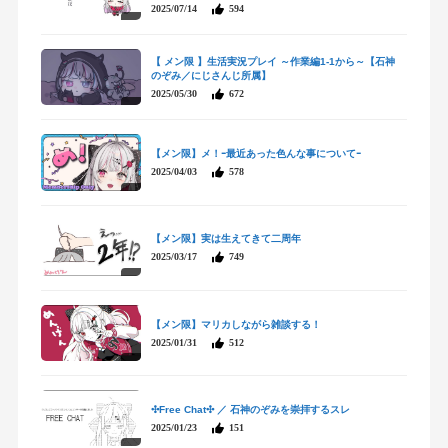
2025/07/14
594
【 メン限 】生活実況プレイ ～作業編1-1から～【石神
のぞみ／にじさんじ所属】
2025/05/30
672
【メン限】メ！ｰ最近あった色んな事についてｰ
2025/04/03
578
【メン限】実は生えてきて二周年
2025/03/17
749
【メン限】マリカしながら雑談する！
2025/01/31
512
✣Free Chat✣ ／ 石神のぞみを崇拝するスレ
2025/01/23
151