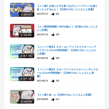
【メン限】お得にピザを食べながらハーフアニバを振り
返ったりするわよ！【石神のぞみ／にじさんじ所属】
2023/07/22
661
3:46:43
【メン限同時視聴】RRRを観よう【石神のぞみ／にじさ
んじ所属】
2023/07/14
305
4:34:05
【メンバー限定】＃11～12／アイドルマスターシンデ
レラガールズU149同時視聴！【石神のぞみ／にじさん
じ所属】
2:33:30
2023/06/28
203
【メンバー限定】＃10／アイドルマスターシンデレラガ
ールズU149同時視聴！【石神のぞみ／にじさんじ所
属】
2:39:25
2023/06/14
205
【メン限】絵～ん【石神のぞみ／にじさんじ所属】
2023/06/09
621
6:20:54