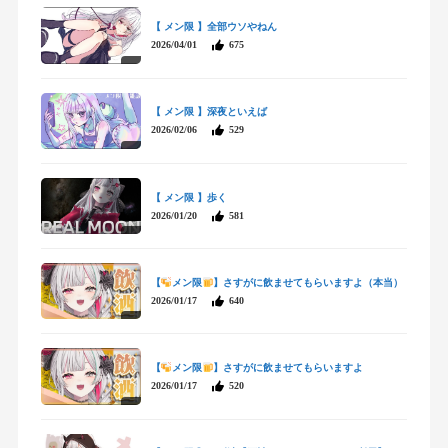
【 メン限 】全部ウソやねん
2026/04/01
675
【 メン限 】深夜といえば
2026/02/06
529
【 メン限 】歩く
2026/01/20
581
【
メン限
】さすがに飲ませてもらいますよ（本当）
2026/01/17
640
【
メン限
】さすがに飲ませてもらいますよ
2026/01/17
520