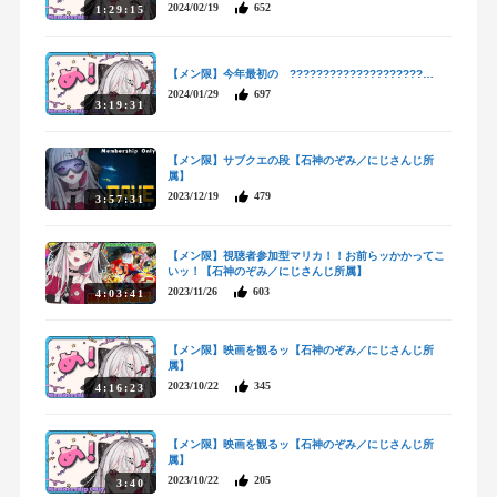
2024/02/19
652
1:29:15
【メン限】今年最初の ????????????????????…
2024/01/29
697
3:19:31
【メン限】サブクエの段【石神のぞみ／にじさんじ所
属】
2023/12/19
479
3:57:31
【メン限】視聴者参加型マリカ！！お前らッかかってこ
いッ！【石神のぞみ／にじさんじ所属】
2023/11/26
603
4:03:41
【メン限】映画を観るッ【石神のぞみ／にじさんじ所
属】
2023/10/22
345
4:16:23
【メン限】映画を観るッ【石神のぞみ／にじさんじ所
属】
2023/10/22
205
3:40