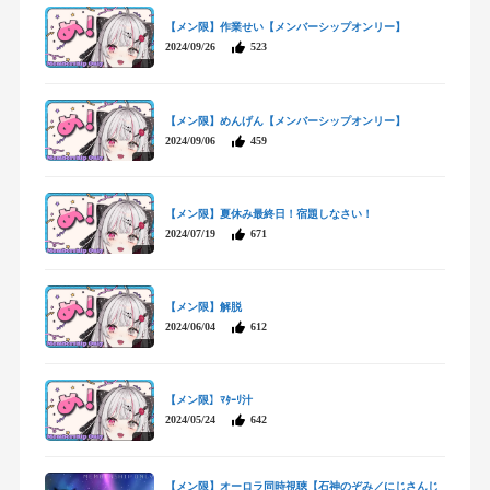
【メン限】作業せい【メンバーシップオンリー】
2024/09/26
523
【メン限】めんげん【メンバーシップオンリー】
2024/09/06
459
【メン限】夏休み最終日！宿題しなさい！
2024/07/19
671
【メン限】解脱
2024/06/04
612
【メン限】ﾏﾀｰﾘ汁
2024/05/24
642
【メン限】オーロラ同時視聴【石神のぞみ／にじさんじ