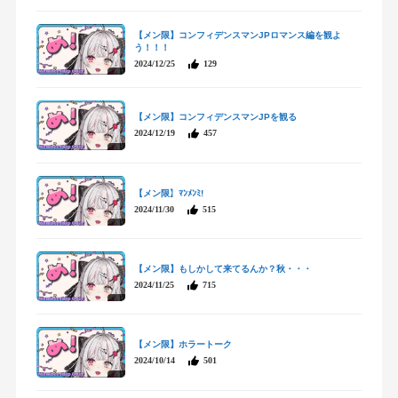
【メン限】コンフィデンスマンJPロマンス編を観よ
う！！！
2024/12/25
129
【メン限】コンフィデンスマンJPを観る
2024/12/19
457
【メン限】ﾏﾝﾒﾝﾐ!
2024/11/30
515
【メン限】もしかして来てるんか？秋・・・
2024/11/25
715
【メン限】ホラートーク
2024/10/14
501