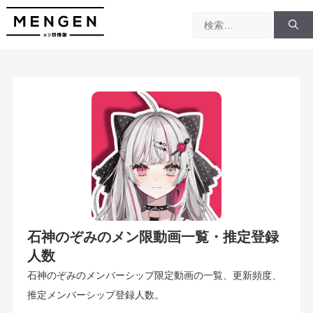
コ
検
ン
索:
テ
ン
ツ
へ
ス
キ
ッ
プ
石神のぞみのメン限動画一覧・推定登録
人数
石神のぞみのメンバーシップ限定動画の一覧、更新頻度、
推定メンバーシップ登録人数。