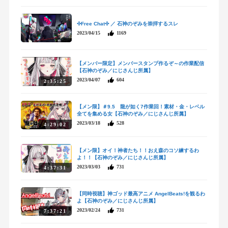
✣Free Chat✣ ／ 石神のぞみを崇拝するスレ
2023/04/15
1169
【メンバー限定】メンバースタンプ作るぞ～の作業配信
【石神のぞみ／にじさんじ所属】
2023/04/07
604
2:35:25
【メン限】＃9.5 龍が如く7作業回！素材・金・レベル
全てを集める女【石神のぞみ／にじさんじ所属】
2023/03/18
528
4:29:02
【メン限】オイ！神者たち！！おえ森のコソ練するわ
よ！！【石神のぞみ／にじさんじ所属】
2023/03/03
731
4:37:31
【同時視聴】神ゴッド最高アニメ AngelBeats!を観るわ
よ【石神のぞみ／にじさんじ所属】
2023/02/24
731
7:37:21