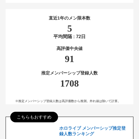
直近1年のメン限本数
5
平均間隔 : 72日
高評価中央値
91
推定メンバーシップ登録人数
1708
※推定メンバーシップ登録人数は高評価数から推測。外れ値は除いて計算。
こちらもおすすめ
ホロライブ メンバーシップ推定登
録人数ランキング