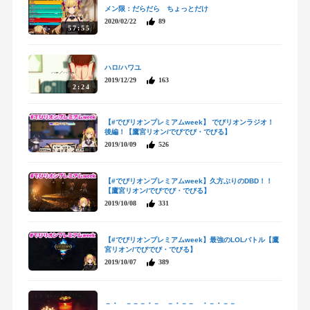
メン限：だらだら ちょっとだけ
2020/02/22
89
57:55
ハロ/ハワユ
2019/12/29
163
2:24
【#でびリオンプレミアムweek】 でびリオンラジオ！
後編！【鷹宮リオン/でびでび・でびる】
2019/10/09
526
【#でびリオンプレミアムweek】久方ぶりのDBD！！
【鷹宮リオン/でびでび・でびる】
2019/10/08
331
【#でびリオンプレミアムweek】最強のLOLバトル【鷹
宮リオン/でびでび・でびる】
2019/10/07
389
－・ －－－・－ －・－－ ・－・－－