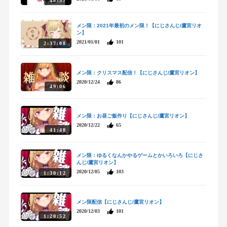
48:37
メン限：2021年最初のメン限！【にじさんじ/鷹宮リオ
ン】
2021/01/01
101
2:37:08
メン限：クリスマス配信！【にじさんじ/鷹宮リオン】
2020/12/24
86
49:06
メン限：お昼ご飯作り【にじさんじ/鷹宮リオン】
2020/12/22
65
41:48
メン限：ゆるくなんかやるゲームとかいろいろ【にじさ
んじ/鷹宮リオン】
2020/12/05
103
1:30:12
メン限配信【にじさんじ/鷹宮リオン】
2020/12/03
101
1:20:52