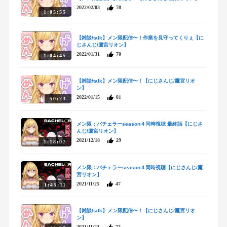
2022/02/03
78
1:05:55
【雑談/talk】メン限配信〜！作業を見守ってくりぇ【に
じさんじ/鷹宮リオン】
2022/01/31
70
1:04:45
【雑談/talk】メン限配信〜！【にじさんじ/鷹宮リオ
ン】
2022/01/15
81
50:23
メン限：バチェラーseason４同時視聴 最終話【にじさ
んじ/鷹宮リオン】
2021/12/18
29
1:18:07
メン限：バチェラーseason４同時視聴【にじさんじ/鷹
宮リオン】
2021/11/25
47
1:45:11
【雑談/talk】メン限配信〜！【にじさんじ/鷹宮リオ
ン】
2021/11/23
73