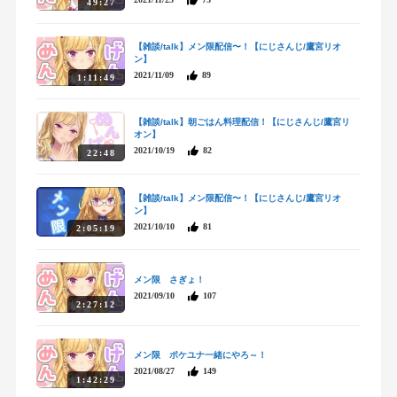
49:27
【雑談/talk】メン限配信〜！【にじさんじ/鷹宮リオ
ン】
2021/11/09
89
1:11:49
【雑談/talk】朝ごはん料理配信！【にじさんじ/鷹宮リ
オン】
2021/10/19
82
22:48
【雑談/talk】メン限配信〜！【にじさんじ/鷹宮リオ
ン】
2021/10/10
81
2:05:19
メン限 さぎょ！
2021/09/10
107
2:27:12
メン限 ポケユナ一緒にやろ～！
2021/08/27
149
1:42:29