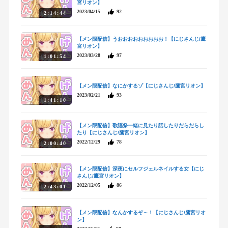
宮リオン】
2023/04/15
92
2:14:44
【メン限配信】うおおおおおおおおお！【にじさんじ/鷹
宮リオン】
2023/03/28
97
1:01:54
【メン限配信】なにかするゾ【にじさんじ/鷹宮リオン】
2023/02/21
93
1:41:10
【メン限配信】歌謡祭一緒に見たり話したりだらだらし
たり【にじさんじ/鷹宮リオン】
2022/12/29
78
2:00:40
【メン限配信】深夜にセルフジェルネイルする女【にじ
さんじ/鷹宮リオン】
2022/12/05
86
2:43:01
【メン限配信】なんかするぞ～！【にじさんじ/鷹宮リオ
ン】