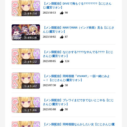
【メン限配信】DIVEで海もぐる????????【にじさん
じ/鷹宮リオン】
2023/10/13
90
2:09:54
【メン限配信】RRRでRRR（インド映画）見る【にじさ
んじ/鷹宮リオン】
2023/10/02
87
3:40:28
【メン限配信】なにかする????なやんでる????【にじ
さんじ/鷹宮リオン】
2023/09/05
124
2:49:22
【メン限配信】同時視聴「VIVANT」一話一緒にみよ
～！【にじさんじ/鷹宮リオン】
2023/07/30
58
1:43:42
【メン限配信】ブレワイまだできてないとこやる【にじ
さんじ/鷹宮リオン】
2023/05/08
98
1:27:06
【メン限配信】同時視聴なんかしたい女【にじさんじ/鷹