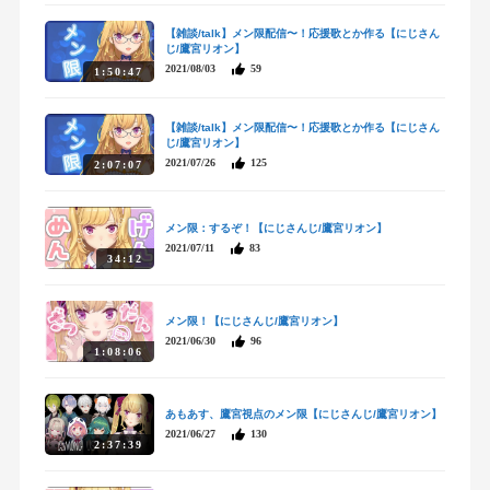
【雑談/talk】メン限配信〜！応援歌とか作る【にじさん
じ/鷹宮リオン】
2021/08/03
59
1:50:47
【雑談/talk】メン限配信〜！応援歌とか作る【にじさん
じ/鷹宮リオン】
2021/07/26
125
2:07:07
メン限：するぞ！【にじさんじ/鷹宮リオン】
2021/07/11
83
34:12
メン限！【にじさんじ/鷹宮リオン】
2021/06/30
96
1:08:06
あもあす、鷹宮視点のメン限【にじさんじ/鷹宮リオン】
2021/06/27
130
2:37:39