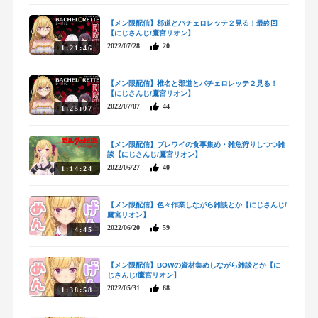
【メン限配信】郡道とバチェロレッテ２見る！最終回
【にじさんじ/鷹宮リオン】
2022/07/28
20
1:21:46
【メン限配信】椎名と郡道とバチェロレッテ２見る！
【にじさんじ/鷹宮リオン】
2022/07/07
44
1:25:07
【メン限配信】ブレワイの食事集め・雑魚狩りしつつ雑
談【にじさんじ/鷹宮リオン】
2022/06/27
40
1:14:24
【メン限配信】色々作業しながら雑談とか【にじさんじ/
鷹宮リオン】
2022/06/20
59
4:45
【メン限配信】BOWの資材集めしながら雑談とか【に
じさんじ/鷹宮リオン】
2022/05/31
68
1:38:58