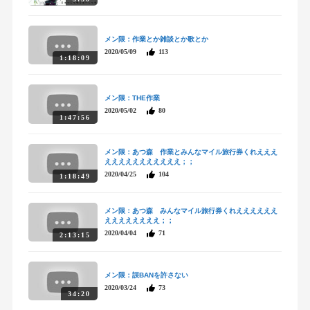
メン限：作業とか雑談とか歌とか
2020/05/09
113
1:18:09
メン限：THE作業
2020/05/02
80
1:47:56
メン限：あつ森 作業とみんなマイル旅行券くれえええ
えええええええええええ；；
2020/04/25
104
1:18:49
メン限：あつ森 みんなマイル旅行券くれええええええ
ええええええええ；；
2020/04/04
71
2:13:15
メン限：誤BANを許さない
2020/03/24
73
34:20