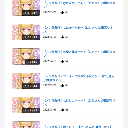
【メン限配信】なにかするかあ〜【にじさんじ/鷹宮リオ
ン】
2022/05/24
68
1:03:37
【メン限配信】なにかすかあ〜【にじさんじ/鷹宮リオ
ン】
2022/05/16
54
1:52:45
【メン限配信】作業と雑談とか！【にじさんじ/鷹宮リオ
ン】
2022/04/10
54
54:05
【メン限配信】プライムで映画でも見るか！【にじさん
じ/鷹宮リオン】
2022/03/28
64
2:12:44
【メン限配信】なにしよーーー！【にじさんじ/鷹宮リオ
ン】
2022/03/03
61
1:16:25
【メン限配信】歌うたう！【にじさんじ/鷹宮リオン】