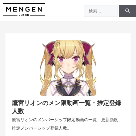
コ
検
ン
索:
テ
ン
ツ
へ
ス
キ
ッ
プ
鷹宮リオンのメン限動画一覧・推定登録
人数
鷹宮リオンのメンバーシップ限定動画の一覧、更新頻度、
推定メンバーシップ登録人数。