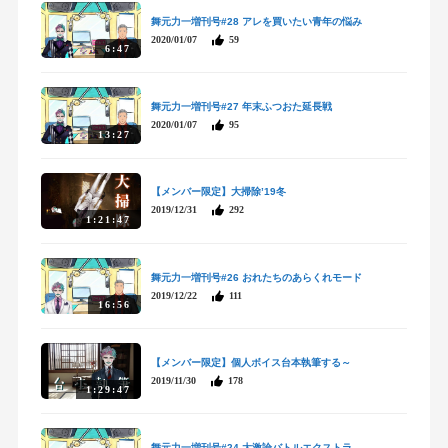
舞元力一増刊号#28 アレを買いたい青年の悩み
2020/01/07
59
6:47
舞元力一増刊号#27 年末ふつおた延長戦
2020/01/07
95
13:27
【メンバー限定】大掃除’19冬
2019/12/31
292
1:21:47
舞元力一増刊号#26 おれたちのあらくれモード
2019/12/22
111
16:56
【メンバー限定】個人ボイス台本執筆する～
2019/11/30
178
1:29:47
舞元力一増刊号#24 大激論バトルエクストラ