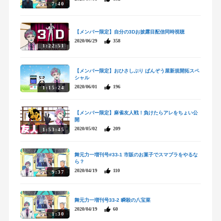
7:40
【メンバー限定】自分の3Dお披露目配信同時視聴
2020/06/29
358
1:22:51
【メンバー限定】おひさしぶり ぱんぞう屋新規開拓スペ
シャル
2020/06/01
196
1:15:24
【メンバー限定】麻雀友人戦！負けたらアレをちょい公
開
2020/05/02
209
1:53:45
舞元力一増刊号#33-1 市販のお菓子でスマブラをやるな
ら？
2020/04/19
110
9:37
舞元力一増刊号33-2 瞬殺の八宝菜
2020/04/19
60
1:30