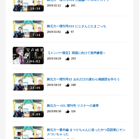
2019/11/12
105
18:30
舞元力一増刊号#23 にじさんじたまごっち
2019/11/02
97
7:34
【メンバー限定】両国に向けて発声練習～
2019/10/29
293
1:06:02
舞元力一増刊号22 おれだけの麦わら海賊団を作ろう
2019/10/19
108
24:46
舞元力一 #21 増刊号 リスナーの連帯
2019/09/30
110
8:09
舞元力一番外編 まつりちゃんに送ったやつ②語尾にヤン
スついちゃった