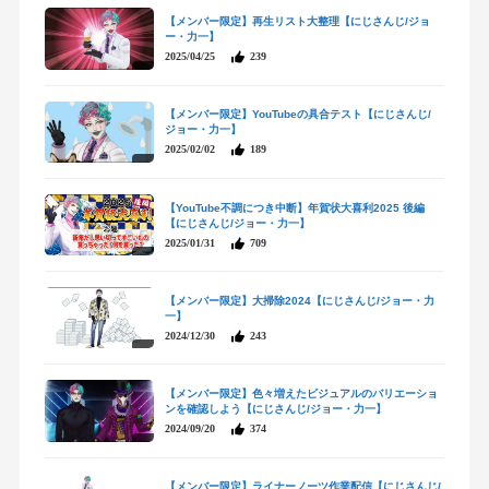
【メンバー限定】再生リスト大整理【にじさんじ/ジョ
ー・力一】
2025/04/25
239
【メンバー限定】YouTubeの具合テスト【にじさんじ/
ジョー・力一】
2025/02/02
189
【YouTube不調につき中断】年賀状大喜利2025 後編
【にじさんじ/ジョー・力一】
2025/01/31
709
【メンバー限定】大掃除2024【にじさんじ/ジョー・力
一】
2024/12/30
243
【メンバー限定】色々増えたビジュアルのバリエーショ
ンを確認しよう【にじさんじ/ジョー・力一】
2024/09/20
374
【メンバー限定】ライナーノーツ作業配信【にじさんじ/