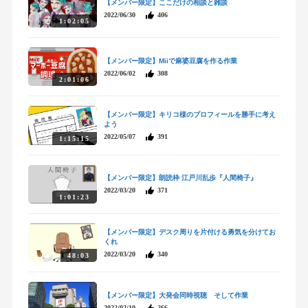
【メンバー限定】ここだけの相談と雑談
2022/06/30
406
1:02:05
【メンバー限定】Miiで麻婆豆腐を作る作業
2022/06/02
308
2:01:06
【メンバー限定】キリコ様のプロフィールを勝手に考え
よう
2022/05/07
391
1:15:15
【メンバー限定】朗読枠 江戸川乱歩『人間椅子』
2022/03/20
371
1:01:23
【メンバー限定】デスク周りを片付ける勇気を分けてお
くれ
2022/03/20
340
48:03
【メンバー限定】大発会同時視聴 そして作業
2022/02/10
266