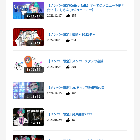
【メンバー限定/Coffee Talk】すべてのメニューを揃え
たい【にじさんじ/ジョー・力一】
2022/12/17
255
1:25:56
【メンバー限定】掃除～2022冬～
2022/11/28
264
45:21
【メンバー限定】メンバースタンプ会議
2022/11/28
240
1:02:56
【メンバー限定】3Dライブ同時視聴の回
2022/10/19
369
1:11:32
【メンバー限定】発声練習2022
2022/08/29
340
54:11