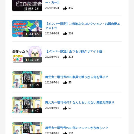
ー・力一】
2020/10/23
355
2:09:26
【メンバー限定】ご当地ネタコレクション・お国自慢エ
クストラ
2020/08/28
226
1:44:05
【メンバー限定】あつもり顔クリエイト他
2020/07/31
272
1:15:30
舞元力一増刊号#38 家具で戦うなら何を選ぶ？
2020/07/01
55
11:39
舞元力一増刊号#37 なんともいえない異能力気取り
2020/07/01
57
4:47
舞元力一増刊号#36 何のマシマシがうれしい？
2020/07/01
132