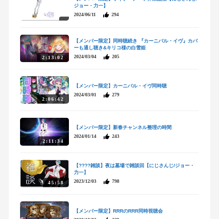
ジョー・力一】
2024/06/11
294
【メンバー限定】同時聴続き 『カーニバル・イヴ』カバ
ーも通し聴き&キリコ様の白雪姫
2024/03/04
205
2:13:02
【メンバー限定】カーニバル・イヴ同時聴
2024/03/01
279
2:06:42
【メンバー限定】新春チャンネル整理の時間
2024/01/14
243
2:11:34
【????雑談】夜は墓場で雑談回【にじさんじ/ジョー・
力一】
2023/12/03
798
45:58
【メンバー限定】RRRのRRR同時視聴会