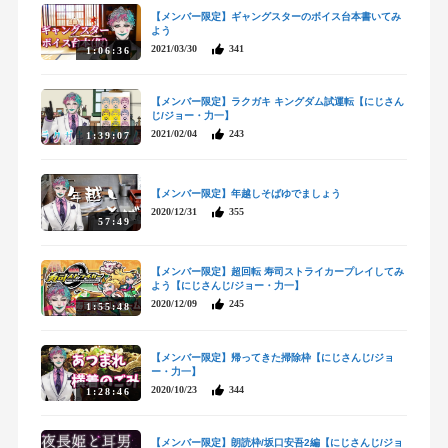
【メンバー限定】ギャングスターのボイス台本書いてみ
よう
2021/03/30
341
1:06:36
【メンバー限定】ラクガキ キングダム試運転【にじさん
じ/ジョー・力一】
2021/02/04
243
1:39:07
【メンバー限定】年越しそばゆでましょう
2020/12/31
355
57:49
【メンバー限定】超回転 寿司ストライカープレイしてみ
よう【にじさんじ/ジョー・力一】
2020/12/09
245
1:55:48
【メンバー限定】帰ってきた掃除枠【にじさんじ/ジョ
ー・力一】
2020/10/23
344
1:28:46
【メンバー限定】朗読枠/坂口安吾2編【にじさんじ/ジョ