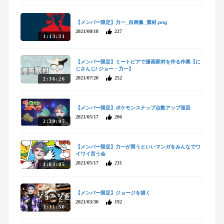
【メンバー限定】力一_自画像_素材.png
2021/08/18
227
1:13:31
【メンバー限定】ミートピアで漫画家村を作る作業【に
じさんじ/ ジョー・力一】
2021/07/20
252
2:36:26
【メンバー限定】ポケモンスナップ点数アップ巡回
2021/05/17
206
2:20:07
【メンバー限定】力一が買うといいマンガをみんなでワ
イワイ言う会
2021/05/17
231
1:03:05
【メンバー限定】ジョージを描く
2021/03/30
192
1:11:50