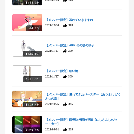
1:48:19
【メンバー限定】暮れていきますね
2021/12/30
303
40:23
【メンバー限定】ARK その後の様子
2021/11/27
209
1:25:03
【メンバー限定】細い棚
2021/11/27
309
1:00:11
【メンバー限定】遅れてきたバースデー【あつまれ どう
ぶつの森】
2021/10/25
315
1:19:40
【メンバー限定】雨天決行同時視聴【にじさんじ/ジョ
ー・力一】
2021/09/01
239
2:25:19