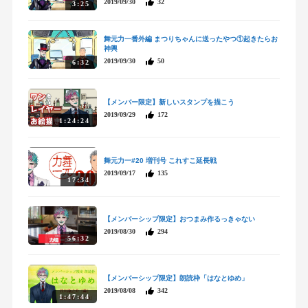
2019/09/30
32
3:25
舞元力一番外編 まつりちゃんに送ったやつ①起きたらお
神輿
2019/09/30
50
6:32
【メンバー限定】新しいスタンプを描こう
2019/09/29
172
1:24:24
舞元力一#20 増刊号 これすこ延長戦
2019/09/17
135
17:34
【メンバーシップ限定】おつまみ作るっきゃない
2019/08/30
294
56:32
【メンバーシップ限定】朗読枠「はなとゆめ」
2019/08/08
342
1:47:44