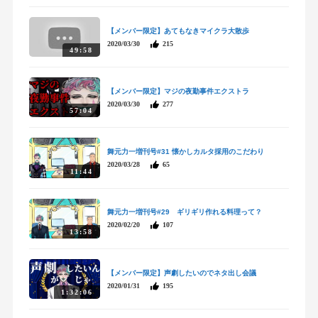
【メンバー限定】あてもなきマイクラ大散歩
2020/03/30
215
49:58
【メンバー限定】マジの夜勤事件エクストラ
2020/03/30
277
57:04
舞元力一増刊号#31 懐かしカルタ採用のこだわり
2020/03/28
65
11:44
舞元力一増刊号#29 ギリギリ作れる料理って？
2020/02/20
107
13:58
【メンバー限定】声劇したいのでネタ出し会議
2020/01/31
195
1:32:06