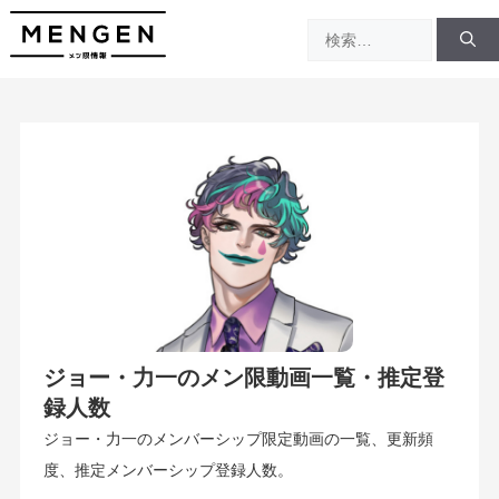
コ
検
ン
索:
テ
ン
ツ
へ
ス
キ
ッ
プ
ジョー・力一のメン限動画一覧・推定登
録人数
ジョー・力一のメンバーシップ限定動画の一覧、更新頻
度、推定メンバーシップ登録人数。