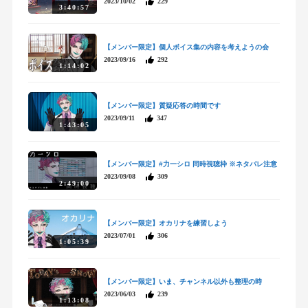
2023/10/02
229
3:40:57
【メンバー限定】個人ボイス集の内容を考えようの会
2023/09/16
292
1:14:02
【メンバー限定】質疑応答の時間です
2023/09/11
347
1:43:05
【メンバー限定】#力一シロ 同時視聴枠 ※ネタバレ注意
2023/09/08
309
2:49:00
【メンバー限定】オカリナを練習しよう
2023/07/01
306
1:05:39
【メンバー限定】いま、チャンネル以外も整理の時
2023/06/03
239
1:13:08